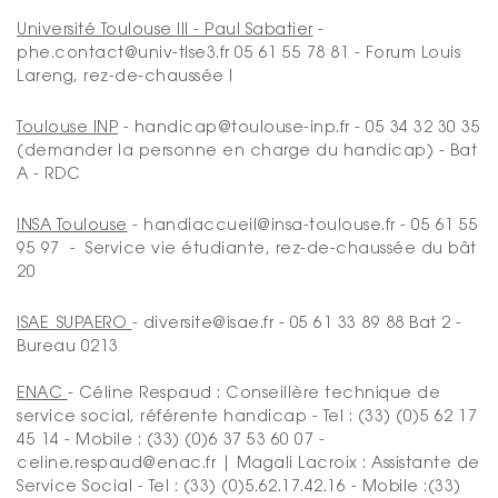
Université Toulouse III - Paul Sabatier
-
phe.contact@univ-tlse3.fr 05 61 55 78 81 - Forum Louis
Lareng, rez-de-chaussée I
Toulouse INP
- handicap@toulouse-inp.fr - 05 34 32 30 35
(demander la personne en charge du handicap) - Bat
A - RDC
INSA Toulouse
- handiaccueil@insa-toulouse.fr - 05 61 55
95 97 - Service vie étudiante, rez-de-chaussée du bât
20
ISAE_SUPAERO
- diversite@isae.fr - 05 61 33 89 88 Bat 2 -
Bureau 0213
ENAC
- Céline Respaud : Conseillère technique de
service social, référente handicap - Tel : (33) (0)5 62 17
45 14 - Mobile : (33) (0)6 37 53 60 07 -
celine.respaud@enac.fr | Magali Lacroix : Assistante de
Service Social - Tel : (33) (0)5.62.17.42.16 - Mobile :(33)