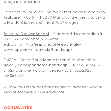
étage site daurade
Sciences Po Toulouse
- naima.el-moudad@sciencespo-
toulouse.fr - 05 61 11 02 70 Manufacture des tabacs - 21
e
allée de Brienne (bâtiment A, 2
étage)
Toulouse Business School
- f.lacoste@tbs-education.fr
05 61 29 49 69 https://www.tbs-
education.fr/tbs/responsabilite-societale-
developpement-durable/handicap/
ENSFEA - Marie-Pierre Monteil : santé et sécurité au
Travail, correspondante handicap - ENSFEA BP 22687 -
31326 Castanet-Tolosan cedex - 05.61.75.32.92 /
0640672884
// Pour tous les autres établissements, adressez-vous au
service scolarité ou vie étudiante.
ACTUALITÉS