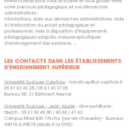
interlocuteurs pour vous accueillir et vous guider dans
votre parcours pédagogique et vos démarches
administratives :
informations, aide aux démarches administratives, aide
à l'élaboration du projet pédagogique et
professionnel, mise à disposition d'équipements
pédagogiques adaptés, mesures spécifiques
d'aménagement des examens, ...
LES CONTACTS DANS LES ÉTABLISSEMENTS
D'ENSEIGNEMENT SUPÉRIEUR
Université Toulouse Capitole
- handicap@ut-capitole.fr
05 61 63 35 28 / 05 61 63 37 05
Bureau AR, 31 Bâtiment Arsenal
Université Toulouse - Jean Jaurès
- dive-peh@univ-
tlse2.fr - 05 61 50 45 80 / 40 68 / 41 62
Campus Mirail Bât. l'Arche (rez-de-chaussée) - Bureaux
AR014 à AR018 (situés à la DIVE)