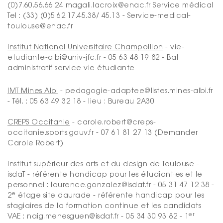
(0)7.60.56.66.24 magali.lacroix@enac.fr Service médical
Tel : (33) (0)5.62.17.45.38/ 45.13 - Service-medical-
toulouse@enac.fr
Institut National Universitaire Champollion
- vie-
etudiante-albi@univ-jfc.fr - 05 63 48 19 82 - Bat
administratif service vie étudiante
IMT Mines Albi
- pedagogie-adaptee@listes.mines-albi.fr
- Tél. : 05 63 49 32 18 - lieu : Bureau 2A30
CREPS Occitanie
- carole.robert@creps-
occitanie.sports.gouv.fr - 07 61 81 27 13 (Demander
Carole Robert)
Institut supérieur des arts et du design de Toulouse -
isdaT - référente handicap pour les étudiant·es et le
personnel : laurence.gonzalez@isdat.fr - 05 31 47 12 38 -
e
2
étage site daurade - référente handicap pour les
stagiaires de la formation continue et les candidats
er
VAE : naig.menesguen@isdat.fr - 05 34 30 93 82 - 1