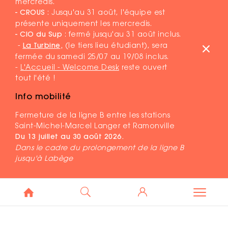
mercredis.
- CROUS
: Jusqu'au 31 août, l'équipe est
présente uniquement les mercredis.
- CIO du Sup
: fermé jusqu'au 31 août inclus.
-
La Turbine
,
(le tiers lieu étudiant), sera
fermée du samedi 25/07 au 19/08 inclus.
-
L'Accueil - Welcome Desk
reste ouvert
tout l'été !
Info mobilité
Fermeture de la ligne B entre les stations
Saint-Michel-Marcel Langer et Ramonville
Du 13 juillet au 30 août 2026.
Dans le cadre du prolongement de la ligne B
jusqu'à Labège
MENTIONS LÉGALES
PLAN DU SITE
DR ©COMMUNAUTÉ D'UNIVERSITÉS ET ÉTABLISSEMENTS DE
TOULOUSE - 2026